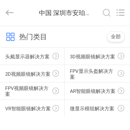
京
环
球
中国 深圳市安珀智能科技有限公司 公司新闻
宜
选
科
技
首
有
限
热门类目
全部
公
页
司.
由
ECER
开
头戴显示器解决方案
3D视频眼镜解决方案
发
产
FPV显示头盔解决方
品
2D视频眼镜解决方案
案
展
FPV视频眼镜解决方
AR智能眼镜解决方案
案
示
VR智能眼镜解决方案
微显示模组解决方案
视